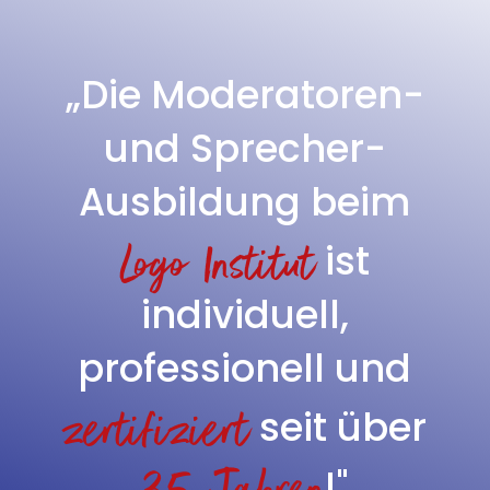
„Die Moderatoren-
und Sprecher-
Ausbildung beim
Logo Institut
ist
individuell,
professionell und
zertifiziert
seit über
!"