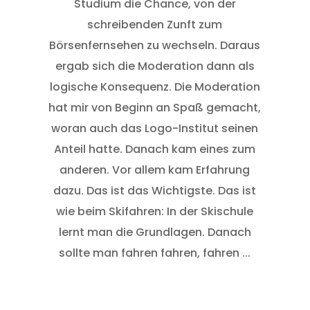
Studium die Chance, von der
Tr
schreibenden Zunft zum
d
Börsenfernsehen zu wechseln. Daraus
am
ergab sich die Moderation dann als
s
logische Konsequenz. Die Moderation
st
hat mir von Beginn an Spaß gemacht,
woran auch das Logo-Institut seinen
Anteil hatte. Danach kam eines zum
N
anderen. Vor allem kam Erfahrung
dazu. Das ist das Wichtigste. Das ist
ta
wie beim Skifahren: In der Skischule
un
lernt man die Grundlagen. Danach
U
sollte man fahren fahren, fahren ...
A