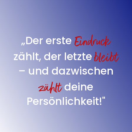
Eindruck
„Der erste
bleibt
zählt, der letzte
– und dazwischen
zählt
deine
Persönlichkeit!"