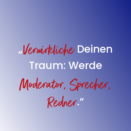
Verwirkliche
„
Deinen
Traum: Werde
Moderator,
Sprecher,
Redner
.“