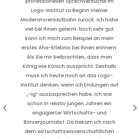
professionellen Sprechversuche im
Da
Logo-Institut zu Beginn meiner
Moderatorenlaufbahn zurück. Ich habe
St
viel bei Ihnen gelernt. Noch sehr gut
di
kann ich mich zum Beispiel an mein
erstes Aha-Erlebnis bei Ihnen erinnern:
Als Sie mir beibrachten, dass man
König wie Könich ausspricht. Deshalb
Da
muss ich heute noch an das Logo-
Institut denken, wenn ich Endungen auf
vi
„-ig“ auszusprechen habe. Ich war
schon in relativ jungen Jahren ein
engagierter Wirtschafts- und
Börsenjournalist. Da bekam ich nach
dem wirtschaftswissenschaftlichen
Un