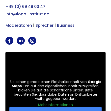
+49 (0) 69 49 00 47
info@logo-institut.de
Moderatoren
|
Sprecher
|
Business
Sie sehen gerade einen Platzhalterinhalt von
Google
Maps
. Um auf den eigentlichen Inhalt zuzugreifen,
klicken Sie auf die Schaltfläche unten. Bitte
beachten Sie, dass dabei Daten an Drittanbieter
weitergegeben werden.
Mehr Informationen